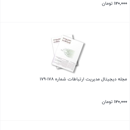
120,000
تومان
بستن
مجله دیجیتال مدیریت ارتباطات شماره 178-179
120,000
تومان
بستن