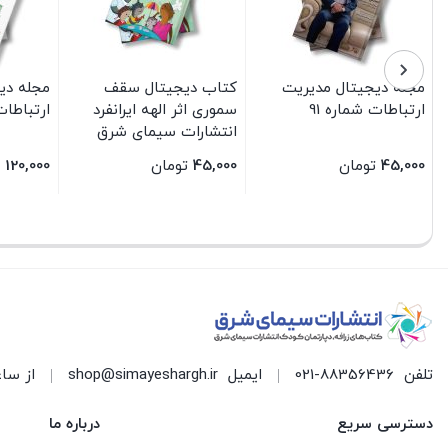
مجله دیجیتال مدیریت
کتاب دیجیتال سقف
مجله دی
ارتباطات شماره 91
سموری اثر الهه ایرانفرد
ارتباطات 
انتشارات سیمای شرق
45,000
تومان
45,000
تومان
120,000
بستن
بستن
بستن
تلفن
021-88356436
ایمیل
shop@simayeshargh.ir
از ساعت 8 الی 17 پاسخ
دسترسی سریع
درباره ما