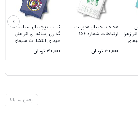
س
مجله دیجیتال مدیریت
کتاب دیجیتال سیاست
ر زهرا
ارتباطات شماره 156
گذاری رسانه ای اثر علی
یمای
حیدری انتشارات سیمای
شرق
120,000
تومان
210,000
تومان
بستن
بستن
رفتن به بالا