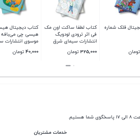
جیتال قلک شماره
کتاب لطفا ساکت اون مک
کتاب دیجیتال هی
فی اثر ترودی لودویگ
هیسی چی می‌بافه اث
انتشارات سیمای شرق
موسوی انتشارات س
شرق
تومان
325,000
تومان
40,000
تومان
بستن
بستن
گوی شما هستیم.
خدمات مشتریان