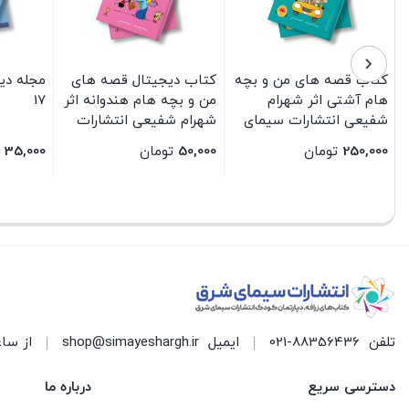
کتاب قصه های من و بچه
کتاب دیجیتال قصه های
مجله دی
هام آشتی اثر شهرام
من و بچه هام هندوانه اثر
17
شفیعی انتشارات سیمای
شهرام شفیعی انتشارات
شرق
سیمای شرق
250,000
تومان
50,000
تومان
35,000
بستن
بستن
بستن
تلفن
021-88356436
ایمیل
shop@simayeshargh.ir
از ساعت 8 الی 17 پاسخ
دسترسی سریع
درباره ما