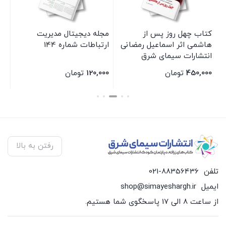
کتاب چهل روز پس از
مجله دیجیتال مدیریت
مج
هاشمی اثر اسماعیل رمضانی
ارتباطات شماره 144
انتشارات سیمای شرق
450,000
تومان
120,000
تومان
00
بستن
بستن
بس
رفتن به بالا
تلفن
021-88356436
ایمیل
shop@simayeshargh.ir
از ساعت 8 الی 17 پاسخگوی شما هستیم.