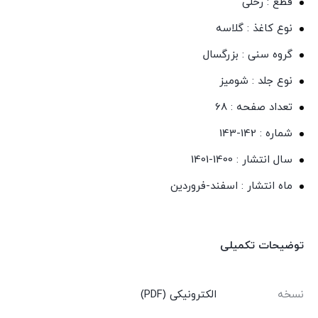
قطع : رحلی
نوع کاغذ : گلاسه
گروه سنی : بزرگسال
نوع جلد : شومیز
تعداد صفحه : 68
شماره : 142-143
سال انتشار : 1400-1401
ماه انتشار : اسفند-فروردین
توضیحات تکمیلی
نسخه
الکترونیکی (PDF)