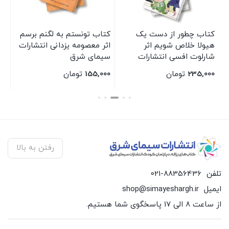
کتاب چطور از دست یک
کتاب تونستم به لگنم برسم
مج
هیولا خلاص شویم اثر
اثر معصومه یزدانی انتشارات
ارت
ت
شارلوت افسی انتشارات
سیمای شرق
سیمای شرق
235,000
تومان
155,000
تومان
00
بستن
بستن
بس
رفتن به بالا
تلفن
021-88356436
ایمیل
shop@simayeshargh.ir
از ساعت 8 الی 17 پاسخگوی شما هستیم.