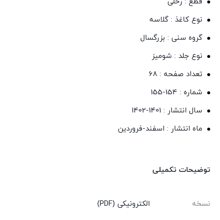
قطع : رحلی
نوع کاغذ : گلاسه
گروه سنی : بزرگسال
نوع جلد : شومیز
تعداد صفحه : 68
شماره : 154-155
سال انتشار : 1401-1402
ماه انتشار : اسفند-فروردین
توضیحات تکمیلی
نسخه
الکترونیکی (PDF)