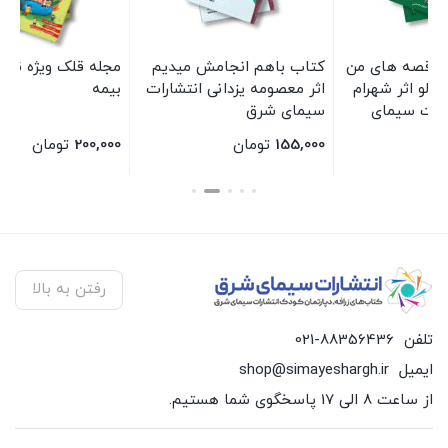
من
کتاب باهم انجامش میدیم
مجله قلک ویژه نامه زنگ
ام
اثر معصومه یزدانی انتشارات
بیمه
سیمای شرق
155,000
تومان
200,000
تومان
بستن
بستن
ب
رفتن به بالا
تلفن
021-88356436
ایمیل
shop@simayeshargh.ir
از ساعت 8 الی 17 پاسخگوی شما هستیم.