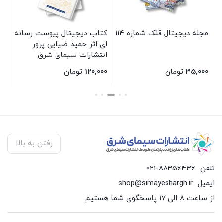
مجله دیجیتال قلک شماره 114
کتاب دیجیتال پیوست رسانه
کت
ای اثر حمید ضیایی پرور
گل
انتشارات سیمای شرق
ان
35,000
تومان
120,000
تومان
00
بستن
بستن
بس
رفتن به بالا
تلفن
021-88356436
ایمیل
shop@simayeshargh.ir
از ساعت 8 الی 17 پاسخگوی شما هستیم.