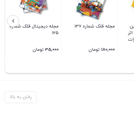
ن
مجله قلک شماره 137
مجله دیجیتال قلک شماره
ثر
125
ات
180,000
تومان
35,000
تومان
بستن
بستن
رفتن به بالا