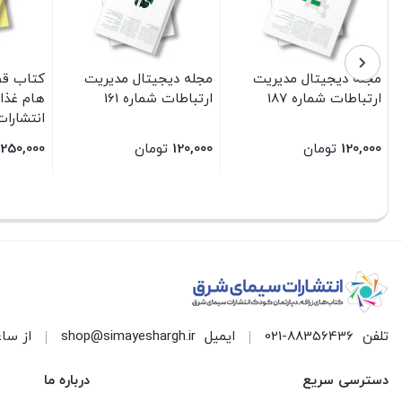
مجله دیجیتال مدیریت
مجله دیجیتال مدیریت
کتاب قص
ارتباطات شماره 187
ارتباطات شماره 161
هام غذا
انتشارا
120,000
تومان
120,000
تومان
250,000
بستن
بستن
بستن
تلفن
021-88356436
ایمیل
shop@simayeshargh.ir
از ساعت 8 الی 17 پاسخ
دسترسی سریع
درباره ما