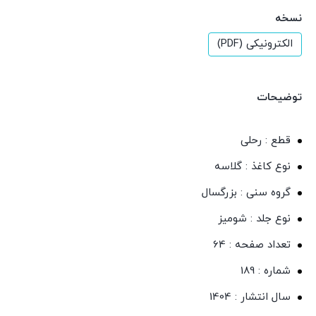
نسخه
الکترونیکی (PDF)
توضیحات
قطع : رحلی
نوع کاغذ : گلاسه
گروه سنی : بزرگسال
نوع جلد : شومیز
تعداد صفحه : 64
شماره : 189
سال انتشار : 1404