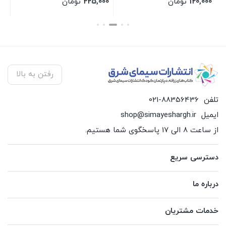
120,000
تومان
225,000
تومان
00
بستن
بستن
بس
رفتن به بالا
تلفن
021-88356436
ایمیل
shop@simayeshargh.ir
از ساعت 8 الی 17 پاسخگوی شما هستیم.
دسترسی سریع
درباره ما
خدمات مشتریان