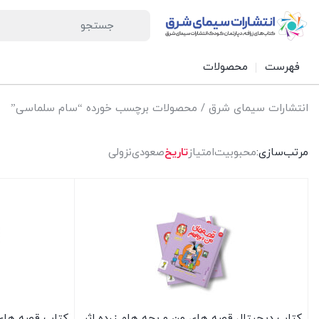
فهرست
محصولات
انتشارات سیمای شرق
/ محصولات برچسب خورده “سام سلماسی”
مرتب‌سازی:
محبوبیت
امتیاز
تاریخ
صعودی
نزولی
کتاب دیجیتال قصه های من و بچه هام زرده اثر
کتاب قصه های 