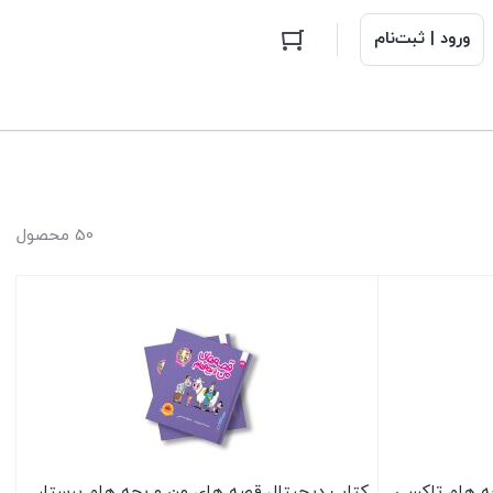
ورود | ثبت‌نام
50 محصول
ه هام تاکسی
کتاب دیجیتال قصه های من و بچه هام پرستار