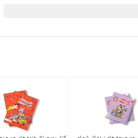
من و بچه هام زرده اثر شهرام
کتاب دیجیتال خنده های من و بچ