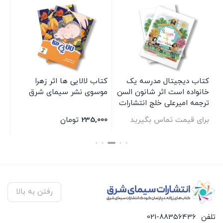
کتاب دیجیتال مدرسه یک
کتاب لالایی ها اثر زهرا
کت
خانواده است اثر شانون السن
موسوی نشر سیمای شرق
می
ترجمه امیرعلی خلج انتشارات
تر
سیمای شرق
سی
برای قیمت تماس بگیرید
235,000
تومان
00
بستن
بستن
بس
رفتن به بالا
تلفن
021-88356436