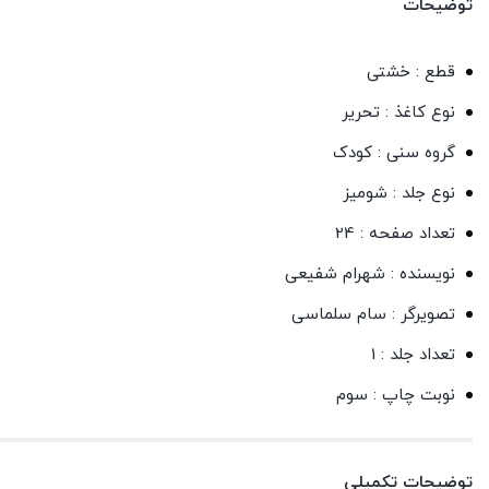
توضیحات
قطع : خشتی
نوع کاغذ : تحریر
گروه سنی : کودک
نوع جلد : شومیز
تعداد صفحه : 24
نویسنده : شهرام شفیعی
تصویرگر : سام سلماسی
تعداد جلد : 1
نوبت چاپ : سوم
توضیحات تکمیلی