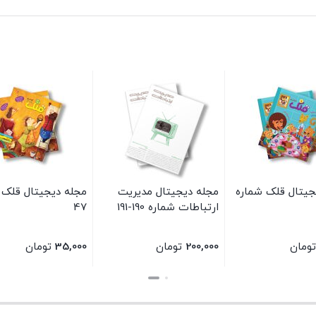
جیتال قلک شماره
مجله دیجیتال مدیریت
مجله دیجیتال قلک 
ارتباطات شماره 190-191
47
تومان
200,000
تومان
35,000
تومان
بستن
بستن