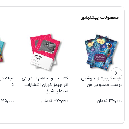
محصولات پیشنهادی
مجله دیجیتال هوشین
کتاب سو تفاهم اینترنتی
مجله دی
دوست مصنوعی من
اثر جیمز کوران انتشارات
5
سیمای شرق
130,000
تومان
370,000
تومان
35,000
بستن
بستن
بستن