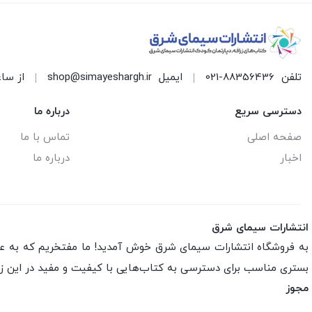
تلفن
021-88356436
ایمیل
shop@simayeshargh.ir
از ساعت 8 الی 17 پاسخ
دسترسی سریع
درباره ما
صفحه اصلی
تماس با ما
اخبار
درباره ما
انتشارات سیمای شرق
به فروشگاه انتشارات سیمای شرق خوش آمدید! ما مفتخریم که به عنو
بستری مناسب برای دسترسی به کتاب‌هایی با کیفیت و مفید در این ز
مجوز