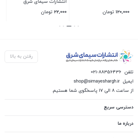
انتشارات سیمای شرق
ان
120,000
تومان
22,000
تومان
00
بستن
بستن
بس
رفتن به بالا
تلفن
021-88356436
ایمیل
shop@simayeshargh.ir
از ساعت 8 الی 17 پاسخگوی شما هستیم.
دسترسی سریع
درباره ما