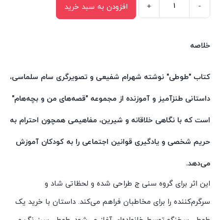
+
-
افزودن به سبد خرید
کتاب
قصه
های
خلاصه
من
و
کتاب "طوطی" نوشته شهرام شفیعی و تصویرگری سام سلماسی،
بچه
داستانی طنزآمیز و آموزنده از مجموعه "قصه‌های من و بچه‌هام"
هام
طوطی
است که با نگاهی خلاقانه و شیرین، مفاهیمی همچون احترام به
اثر
حریم شخصی و یادگیری قوانین اجتماعی را به کودکان آموزش
شهرام
شفیعی
می‌دهد.
انتشارات
این اثر برای گروه سنی ج طراحی شده و لحظاتی شاد و
سیمای
سرگرم‌کننده را برای مخاطبان فراهم می‌کند. داستان با خرید یک
شرق
عدد