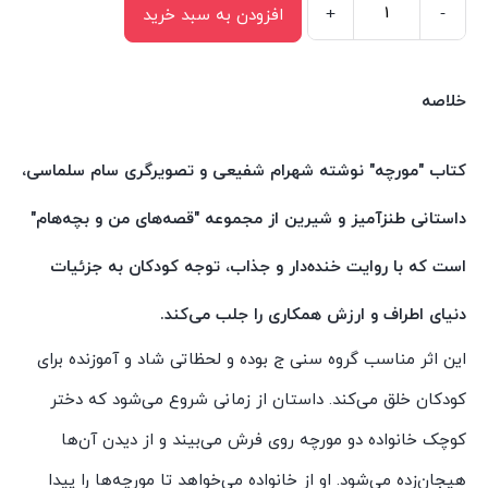
+
-
افزودن به سبد خرید
کتاب
قصه
های
خلاصه
من
و
کتاب "مورچه" نوشته شهرام شفیعی و تصویرگری سام سلماسی،
بچه
داستانی طنزآمیز و شیرین از مجموعه "قصه‌های من و بچه‌هام"
هام
مورچه
است که با روایت خنده‌دار و جذاب، توجه کودکان به جزئیات
اثر
دنیای اطراف و ارزش همکاری را جلب می‌کند.
شهرام
شفیعی
این اثر مناسب گروه سنی ج بوده و لحظاتی شاد و آموزنده برای
انتشارات
کودکان خلق می‌کند. داستان از زمانی شروع می‌شود که دختر
سیمای
کوچک خانواده دو مورچه روی فرش می‌بیند و از دیدن آن‌ها
شرق
هیجان‌زده می‌شود. او از خانواده می‌خواهد تا مورچه‌ها را پیدا
عدد