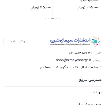
سی
225,000
تومان
45,000
تومان
00
بستن
بستن
بس
رفتن به بالا
تلفن
021-88356436
ایمیل
shop@simayeshargh.ir
از ساعت 8 الی 17 پاسخگوی شما هستیم.
دسترسی سریع
درباره ما
خدمات مشتریان