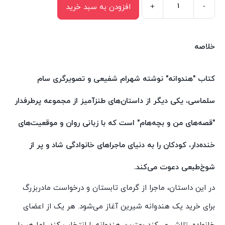
+
-
افزودن به سبد خرید
کتاب
قصه
های
خلاصه
من
و
کتاب "هندوانه" نوشته شهرام شفیعی و تصویرگری سام
بچه
سلماسی، یکی دیگر از داستان‌های طنزآمیز از مجموعه پرطرفدار
هام
هندوانه
"قصه‌های من و بچه‌هام" است که با زبانی روان و موقعیت‌های
اثر
خنده‌دار، کودکان را به دنیای ماجراهای خانوادگی شاد و پر از
شهرام
شفیعی
شوخ‌طبعی دعوت می‌کند.
انتشارات
در این داستان، ماجرا از گرمای تابستان و درخواست مادربزرگ
سیمای
برای خرید یک هندوانه شیرین آغاز می‌شود. هر یک از اعضای
شرق
عدد