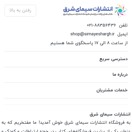
رفتن به بالا
تلفن
021-88356436
ایمیل
shop@simayeshargh.ir
از ساعت 8 الی 17 پاسخگوی شما هستیم.
دسترسی سریع
درباره ما
خدمات مشتریان
انتشارات سیمای شرق
به فروشگاه انتشارات سیمای شرق خوش آمدید! ما مفتخریم که به
عنوان یکی از برترین فروشگاه‌های کتاب در حوزه ارتباطات و کودک و