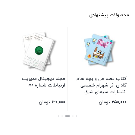
محصولات پیشنهادی
کتاب قصه من و بچه هام
مجله دیجیتال مدیریت
مج
گلدان اثر شهرام شفیعی
ارتباطات شماره 170
ارت
ی
انتشارات سیمای شرق
250,000
تومان
120,000
تومان
00
بستن
بستن
بس