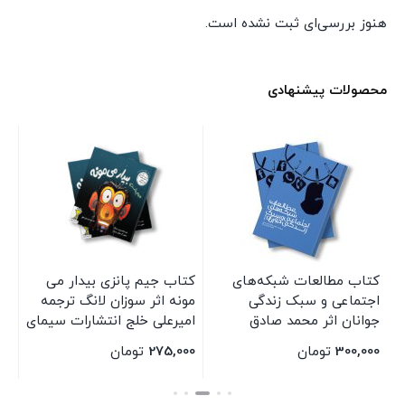
هنوز بررسی‌ای ثبت نشده است.
محصولات پیشنهادی
ر
کتاب مطالعات شبکه‌های
کتاب جیم پانزی بیدار می
مج
اجتماعی و سبک زندگی
مونه اثر سوزان لانگ ترجمه
جوانان اثر محمد صادق
امیرعلی خلج انتشارات سیمای
افراسیابی انتشارات سیمای
شرق
300,000
تومان
275,000
تومان
00
شرق
بستن
بستن
بس