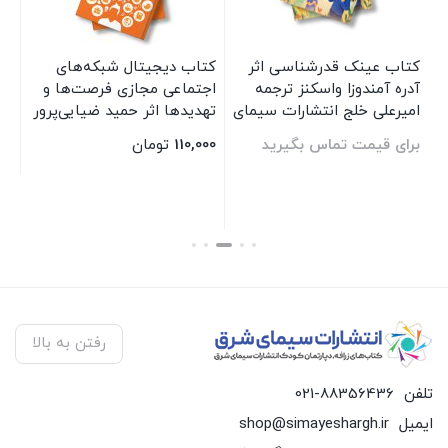
کتاب عینک قدرشناسی اثر
کتاب دیجیتال شبکه‌های
مج
آدره آمندوزا واسکنز ترجمه
اجتماعی مجازی فرصت‌ها و
24
امیرعلی خلج انتشارات سیمای
تهدیدها اثر حمید ضیایی‌پرور
شرق
انتشارات سیمای شرق
برای قیمت تماس بگیرید
110,000
تومان
00
بستن
بس
بستن
رفتن به بالا
تلفن
021-88356436
ایمیل
shop@simayeshargh.ir