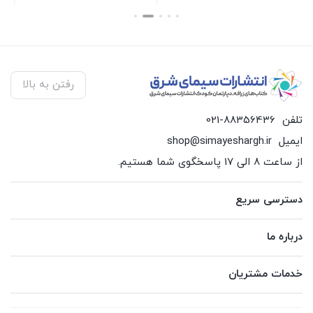
بستن
بستن
بس
رفتن به بالا
تلفن
021-88356436
ایمیل
shop@simayeshargh.ir
از ساعت 8 الی 17 پاسخگوی شما هستیم.
دسترسی سریع
درباره ما
خدمات مشتریان