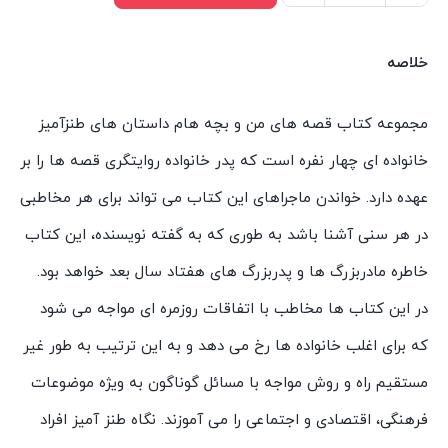
کتاب
های
خلاصه
قصه
های
مجموعه کتاب قصه های من و بچه هام داستان های طنزآمیز
من
خانواده ای چهار نفره است که پدر خانواده روایتگری قصه ها را بر
و
عهده دارد. خواندن ماجراهای این کتاب می تواند برای هر مخاطبی
بچه
هام
در هر سنی آشنا باشد به طوری که به گفته نویسنده، این کتاب
اثر
خاطره مادربزرگ ها و پدربزرگ های هفتاد سال بعد خواهد بود.
شهرام
در این کتاب ها مخاطب با اتفاقات روزمره ای مواجه می شود
شفیعی
که برای اغلب خانواده ها رخ می دهد و به این ترتیب به طور غیر
انتشارات
مستقیم راه و روش مواجه با مسائل گوناگون به ویژه موضوعات
سیمای
شرق
فرهنگی، اقتصادی و اجتماعی را می آموزند. نگاه طنز آمیز افراد
عدد