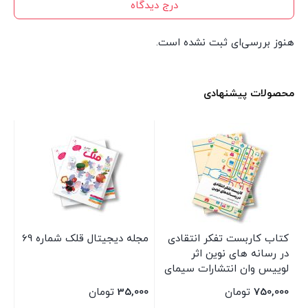
درج دیدگاه
هنوز بررسی‌ای ثبت نشده است.
محصولات پیشنهادی
کتاب کاربست تفکر انتقادی
مجله دیجیتال قلک شماره 69
کت
ن
در رسانه های نوین اثر
سگ
لوییس وان انتشارات سیمای
نا
شرق
شر
750,000
تومان
35,000
تومان
00