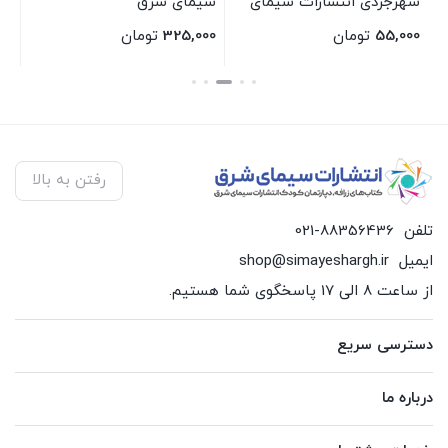
شهرجردی انتشارات سیمای
سیمای شرق
ان
شرق
55,000
تومان
325,000
تومان
00
بستن
بستن
بس
رفتن به بالا
تلفن
021-88356436
ایمیل
shop@simayeshargh.ir
از ساعت 8 الی 17 پاسخگوی شما هستیم.
دسترسی سریع
درباره ما