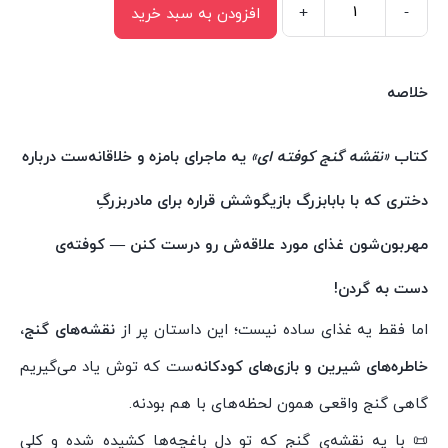
+
-
افزودن به سبد خرید
کتاب
نقشه
گنج
خلاصه
کوفته
ای
کتاب
«نقشه گنج کوفته ای»
یه ماجرای بامزه و خلاقانه‌ست درباره
(غذاهای
دختری که با بابابزرگ بازیگوشش قراره برای مادربزرگِ
تهران)
اثر
مهربون‌شون غذای مورد علاقه‌ش رو درست کنن —
کوفته‌ی
سمیرا
دست به گردن!
قیومی
انتشارات
اما فقط یه غذای ساده نیست؛ این داستان پر از
نقشه‌های گنج،
سیمای
خاطره‌های شیرین و بازی‌های کودکانه
‌ست که توش یاد می‌گیریم
شرق
گاهی گنج واقعی همون لحظه‌های با هم بودنه.
عدد
📜 با یه نقشه‌ی گنج که تو دل باغچه‌ها کشیده شده و کلی