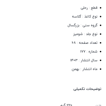
قطع : رحلی
نوع کاغذ : گلاسه
گروه سنی : بزرگسال
نوع جلد : شومیز
تعداد صفحه : 68
شماره : 177
سال انتشار : 1403
ماه انتشار : بهمن
توضیحات تکمیلی
وزن
220 گرم