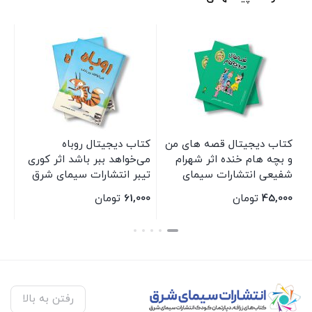
کتاب دیجیتال قصه های من
کتاب دیجیتال روباه
کتا
و بچه هام خنده اثر شهرام
می‌خواهد ببر باشد اثر کوری
تقی
شفیعی انتشارات سیمای
تیبر انتشارات سیمای شرق
شر
شرق
45,000
تومان
61,000
تومان
000
بستن
بستن
بست
رفتن به بالا