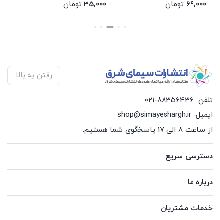
69,000
تومان
35,000
تومان
00
بستن
بستن
بس
رفتن به بالا
تلفن
021-88356436
ایمیل
shop@simayeshargh.ir
از ساعت 8 الی 17 پاسخگوی شما هستیم.
دسترسی سریع
درباره ما
خدمات مشتریان