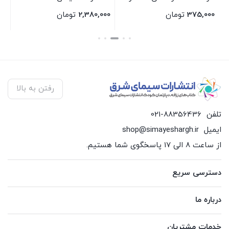
سیمای شرق
375,000
تومان
2,380,000
تومان
00
بستن
بستن
بس
رفتن به بالا
تلفن
021-88356436
ایمیل
shop@simayeshargh.ir
از ساعت 8 الی 17 پاسخگوی شما هستیم.
دسترسی سریع
درباره ما
خدمات مشتریان