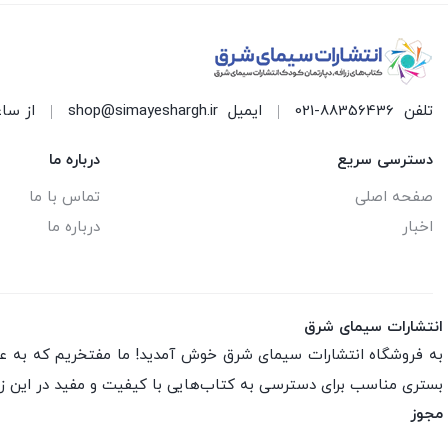
تلفن
021-88356436
ایمیل
shop@simayeshargh.ir
از ساعت 8 الی 17 پاسخ
دسترسی سریع
درباره ما
صفحه اصلی
تماس با ما
اخبار
درباره ما
انتشارات سیمای شرق
به فروشگاه انتشارات سیمای شرق خوش آمدید! ما مفتخریم که به عنو
بستری مناسب برای دسترسی به کتاب‌هایی با کیفیت و مفید در این ز
مجوز