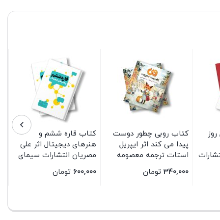
روز
کتاب روبی چطور دوست
کتاب قاره ششم و
پیدا می کند اثر ایپریل
هنرهای دیجیتال اثر علی
تشارات
استات ترجمه معصومه
مصریان انتشارات سیمای
نفیسی انتشارات سیمای
شرق
340,000
تومان
600,000
تومان
شرق
بستن
بستن