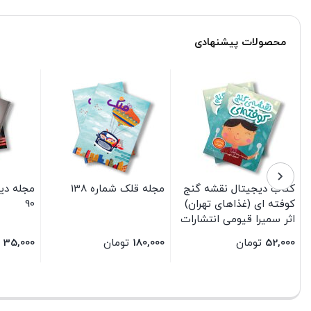
محصولات پیشنهادی
کتاب دیجیتال نقشه گنج
مجله قلک شماره 138
مجله دی
کوفته ای (غذاهای تهران)
90
اثر سمیرا قیومی انتشارات
سیمای شرق
52,000
تومان
180,000
تومان
35,000
بستن
بستن
بستن