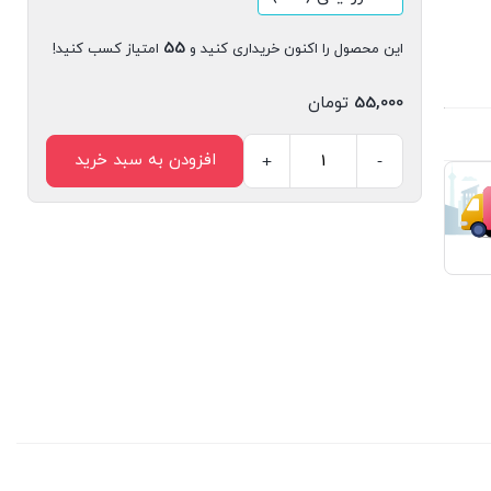
55
این محصول را اکنون خریداری کنید و
امتیاز کسب کنید!
55,000
تومان
افزودن به سبد خرید
+
-
کتاب
دیجیتال
آرزوی
آقای
اسب
اثر
زهرا
شاهی
انتشارات
سیمای