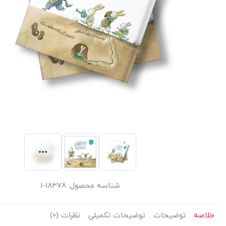
شناسه محصول:
18378-1
خلاصه
توضیحات
توضیحات تکمیلی
نظرات (0)