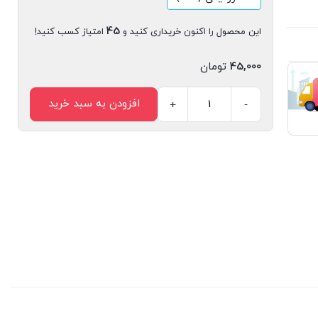
45
این محصول را اکنون خریداری کنید و
امتیاز کسب کنید!
45,000
تومان
افزودن به سبد خرید
+
-
مجله
دیجیتال
مدیریت
ارتباطات
شماره
94-
95
عدد