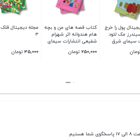
یتال پول را خرج
کتاب قصه های من و بچه
مجله دیجیتال قلک 
سیندرز مک لئود
هام هندوانه اثر شهرام
3
ت سیمای شرق
شفیعی انتشارات سیمای
شرق
ومان
250,000
تومان
35,000
تومان
بستن
بستن
گوی شما هستیم.