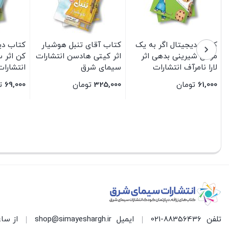
کتاب دیجیتال اگر به یک
کتاب آقای تنبل هوشیار
کتاب دیج
موش شیرینی بدهی اثر
اثر کیتی هادسن انتشارات
کن اثر 
لارا نامرآف انتشارات
سیمای شرق
انتشارا
سیمای شرق
61,000
تومان
325,000
تومان
69,000
ت
بستن
بستن
بستن
تلفن
021-88356436
ایمیل
shop@simayeshargh.ir
از ساعت 8 الی 17 پاسخ