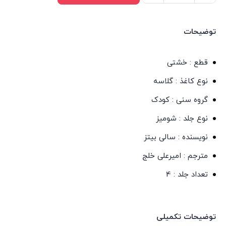
کتاب
های
توضیحات
این
طوری
قطع : خشتی
اثر
نوع کاغذ : گلاسه
سالی
گروه سنی : کودک
بیتز
ترجمه
نوع جلد : شومیز
امیرعلی
نویسنده : سالی بیتز
خلج
مترجم : امیرعلی خلج
انتشارات
تعداد جلد : 4
سیمای
شرق
عدد
توضیحات تکمیلی