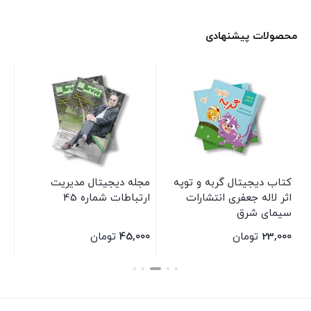
محصولات پیشنهادی
مجله دیجیتال قلک شماره 8-
کتاب دیجیتال گربه و توپه
مجله دیجیتال مدیریت
مج
اثر لاله جعفری انتشارات
ارتباطات شماره 45
سیمای شرق
23,000
تومان
45,000
تومان
00
بستن
بستن
بس