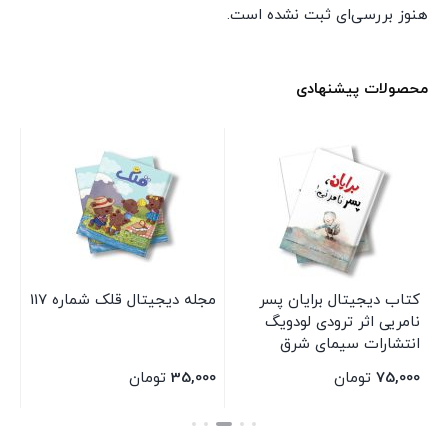
هنوز بررسی‌ای ثبت نشده است.
محصولات پیشنهادی
کتاب دیجیتال برایان پسر
مجله دیجیتال قلک شماره 117
کت
نامریی اثر ترودی لودویگ
اث
انتشارات سیمای شرق
ام
شر
75,000
تومان
35,000
تومان
00
بستن
بستن
بس