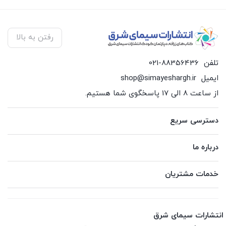
رفتن به بالا
تلفن
021-88356436
ایمیل
shop@simayeshargh.ir
از ساعت 8 الی 17 پاسخگوی شما هستیم.
دسترسی سریع
درباره ما
خدمات مشتریان
انتشارات سیمای شرق