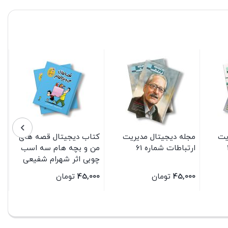
یت
مجله دیجیتال مدیریت
کتاب دیجیتال قصه های
ارتباطات شماره 61
من و بچه هام سه اسب
چوبی اثر شهرام شفیعی
انتشارات سیمای شرق
45,000
تومان
45,000
تومان
بستن
بستن