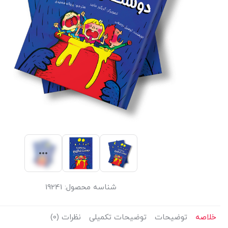
شناسه محصول:
19241
خلاصه
توضیحات
توضیحات تکمیلی
نظرات (0)