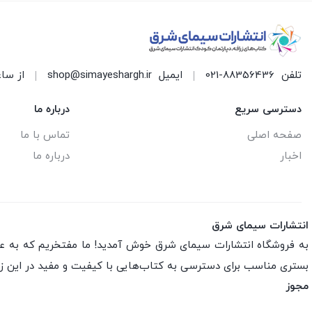
تلفن
021-88356436
ایمیل
shop@simayeshargh.ir
از ساعت 8 الی 17 پاسخ
دسترسی سریع
درباره ما
صفحه اصلی
تماس با ما
اخبار
درباره ما
انتشارات سیمای شرق
به فروشگاه انتشارات سیمای شرق خوش آمدید! ما مفتخریم که به عنو
بستری مناسب برای دسترسی به کتاب‌هایی با کیفیت و مفید در این ز
مجوز