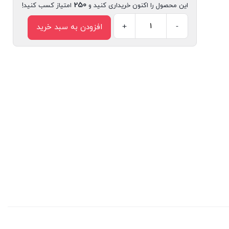
250
این محصول را اکنون خریداری کنید و
امتیاز کسب کنید!
+
-
افزودن به سبد خرید
کتاب
ما
بچه‌ها
را
دوست
نداریم
اثر
لوسیل
دوبیسی
انتشارات
سیمای
شرق
عدد