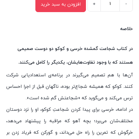
+
-
افزودن به سبد خرید
کتاب
شجاعت
گمشده
خلاصه
اثر
ایپریل
در کتاب شجاعت گمشده خرسی
و
کوکو
دو دوست صمیمی
استات
هستند که با وجود تفاوت‌هایشان، یکدیگر را کامل می‌کنند.
ترجمه
معصومه
آن‌ها با هم تصمیم می‌گیرند در برنامه‌ی استعدادیابی شرکت
نفیسی
کنند. کوکو که همیشه شجاع‌تر بوده، ناگهان قبل از اجرا احساس
انتشارات
ترس می‌کند و می‌گوید که «شجاعتش گم شده است».
سیمای
در ادامه، خرسی برای پیدا کردن شجاعتِ کوکو، او را نزد دوستان
شرق
عدد
مختلف‌شان می‌برد؛ بچه آهو که مراقبه را پیشنهاد می‌دهد،
خرگوش که تمرین را راه حل می‌داند، و گورکن که فریاد زدن بر