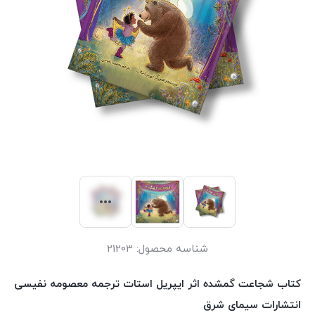
شناسه محصول:
21203
کتاب شجاعت گمشده اثر ایپریل استات ترجمه معصومه نفیسی
انتشارات سیمای شرق