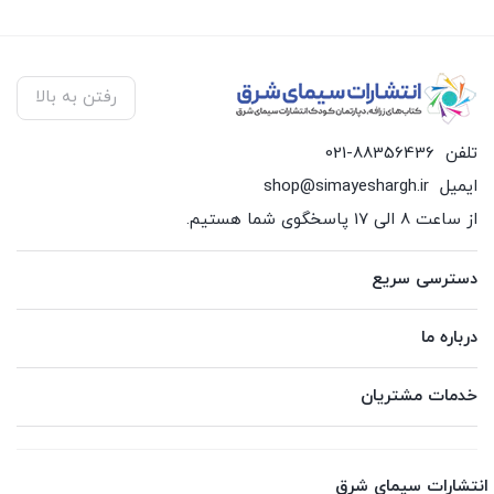
رفتن به بالا
تلفن
021-88356436
ایمیل
shop@simayeshargh.ir
از ساعت 8 الی 17 پاسخگوی شما هستیم.
دسترسی سریع
درباره ما
خدمات مشتریان
انتشارات سیمای شرق