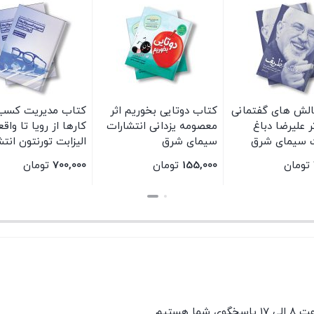
لش های گفتمانی
کتاب دوتایی بخوریم اثر
کتاب مدیریت کسب
 علیرضا دباغ
معصومه یزدانی انتشارات
کارها از رویا تا واق
ت سیمای شرق
سیمای شرق
الیزابت تورنتون انت
سیمای شرق
تومان
155,000
تومان
700,000
تومان
بستن
بستن
گوی شما هستیم.