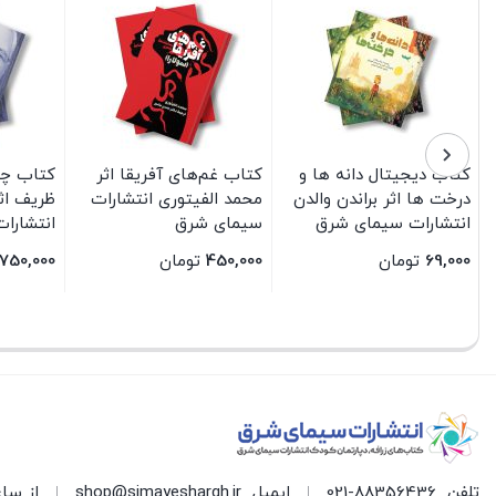
کتاب دیجیتال دانه ها و
کتاب غم‌های آفریقا اثر
کتاب چا
درخت ها اثر براندن والدن
محمد الفیتوری انتشارات
ظریف اثر
انتشارات سیمای شرق
سیمای شرق
انتشارا
دیجیتال
69,000
تومان
450,000
تومان
750,000
بستن
بستن
بستن
تلفن
021-88356436
ایمیل
shop@simayeshargh.ir
از ساعت 8 الی 17 پاسخ