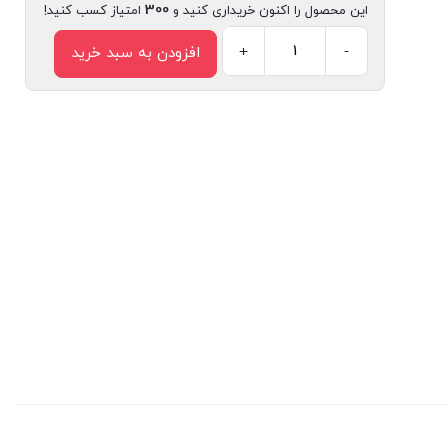
300
این محصول را اکنون خریداری کنید و
امتیاز کسب کنید!
+
-
افزودن به سبد خرید
کتاب
مجموعه
قصه
های
نترسناک:
ما
اثر
نازنین
آیگانی
انتشارات
سیمای
شرق
عدد