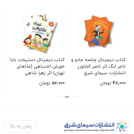
کتاب دیجیتال چشمه جادو و
کتاب دیجیتال دستپخت بابا:
کت
تاجر لنگ اثر ناصر کشاورز
خورش اشتباهی (غذاهای
و 
انتشارات سیمای شرق
تهران) اثر زهرا شاهی
شف
انتشارات سیمای شرق
شر
48,000
تومان
52,000
تومان
00
بستن
بستن
بس
رفتن به بالا