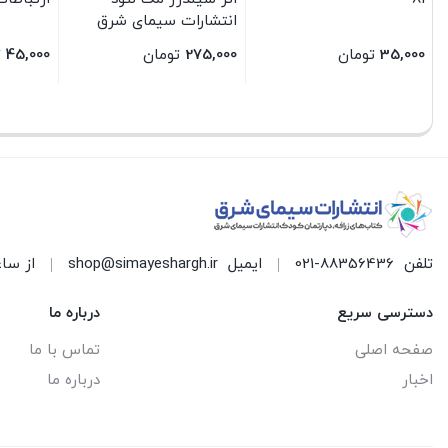
انتشارات سیمای شرق
35,000
تومان
275,000
تومان
45,000
ت
بستن
بستن
بستن
تلفن
021-88356436
ایمیل
shop@simayeshargh.ir
از ساعت 8 الی 17 پاسخ
دسترسی سریع
درباره ما
صفحه اصلی
تماس با ما
اخبار
درباره ما