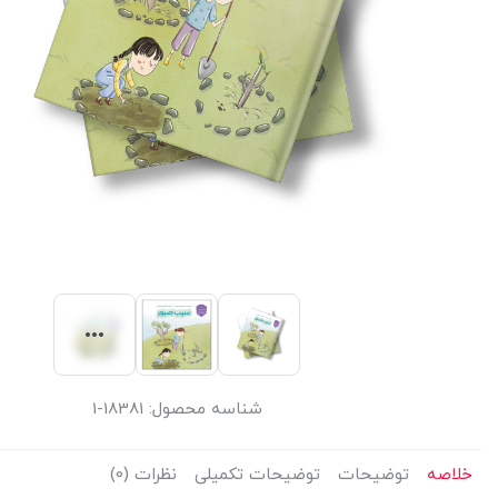
شناسه محصول:
18381-1
خلاصه
توضیحات
توضیحات تکمیلی
نظرات (0)