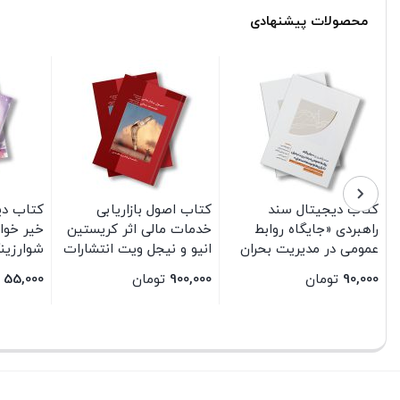
محصولات پیشنهادی
یابی
کتاب دیجیتال شب به
مجله دیجیتال مدیریت
 کریستین
خیر خواهر اثر کاترین
ارتباطات شماره 16
 انتشارات
شوارزینگر پرت انتشارات
سیمای شرق
55,000
تومان
45,000
تومان
بستن
بستن