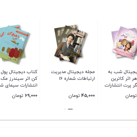
کتاب دیجیتال پول را خرج
کتاب دیجیتال اولین پرواز
مجله دیجی
کن اثر سیندرز مک لئود
مل اثر کوری آر تیبر
ارتباطات شم
انتشارات سیمای شرق
انتشارات سیمای شرق
69,000
تومان
84,000
تومان
45,000
تو
بستن
بستن
بستن