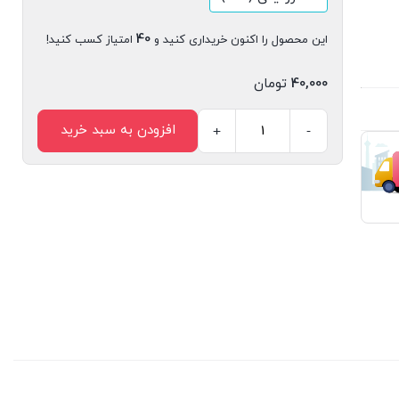
40
این محصول را اکنون خریداری کنید و
امتیاز کسب کنید!
40,000
تومان
افزودن به سبد خرید
+
-
کتاب
دیجیتال
سیب
صبور
اثر
معصومه
یزدانی
انتشارات
سیمای
شرق