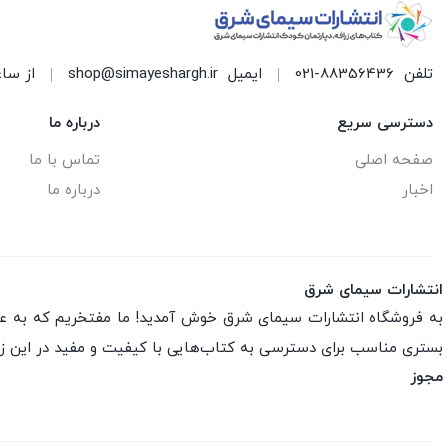
تلفن
021-88356436
ایمیل
shop@simayeshargh.ir
از ساعت 8 الی 17 پاسخ
دسترسی سریع
درباره ما
صفحه اصلی
تماس با ما
اخبار
درباره ما
انتشارات سیمای شرق
به فروشگاه انتشارات سیمای شرق خوش آمدید! ما مفتخریم که به عنو
بستری مناسب برای دسترسی به کتاب‌هایی با کیفیت و مفید در این ز
مجوز