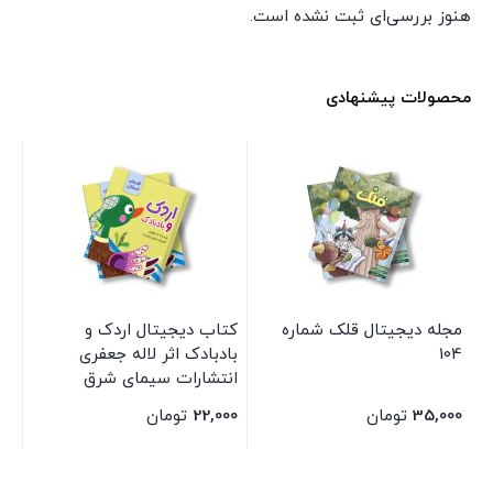
هنوز بررسی‌ای ثبت نشده است.
محصولات پیشنهادی
مجله دیجیتال قلک شماره
کتاب دیجیتال اردک و
مج
104
بادبادک اثر لاله جعفری
ارت
انتشارات سیمای شرق
35,000
تومان
22,000
تومان
00
بستن
بستن
بس