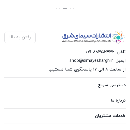
رفتن به بالا
تلفن
021-88356436
ایمیل
shop@simayeshargh.ir
از ساعت 8 الی 17 پاسخگوی شما هستیم.
دسترسی سریع
درباره ما
خدمات مشتریان