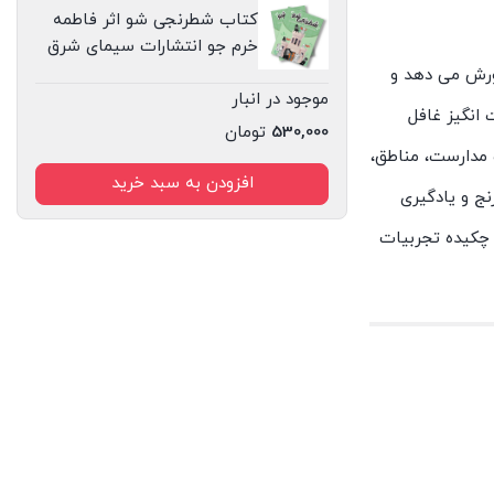
کتاب شطرنجی شو اثر فاطمه
خرم جو انتشارات سیمای شرق
رورش می دهد و
موجود در انبار
 انگیز غافل
530,000
تومان
ات مدارست، مناطق،
افزودن به سبد خرید
ج و یادگیری
 چکیده تجربیات