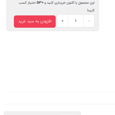
530
این محصول را اکنون خریداری کنید و
امتیاز کسب
کنید!
+
-
افزودن به سبد خرید
کتاب
شطرنجی
شو
اثر
فاطمه
خرم
جو
انتشارات
سیمای
شرق
عدد