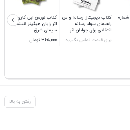
شماره
کتاب دیجیتال رسانه و من
کتاب نورمن این کارو نکرده
راهنمای سواد رسانه
اثر رایان هیگینز انتشارات
انتقادی برای جوانان اثر
سیمای شرق
گروهی از نویسندگان
برای قیمت تماس بگیرید
365,000
تومان
ترجمه ناصر اسدی و سیما
میربخش انتشارات سیمای
بستن
بستن
شرق
رفتن به بالا