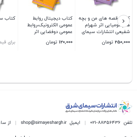
کتاب قصه های من و بچه
کتاب دیجیتال روابط
کتاب سک
هام مومیایی اثر شهرام
عمومی الکترونیک،روابط
شفیعی انتشارات سیمای
عمومی دوفضایی اثر
شرق
سعیدرضا عاملی انتشارات
250,000
تومان
120,000
تومان
برای قی
سیمای شرق
بستن
بستن
بستن
تلفن
021-88356436
ایمیل
shop@simayeshargh.ir
از ساعت 8 الی 17 پاسخ