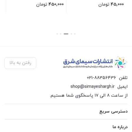
45,000
تومان
450,000
تومان
00
بستن
بستن
بس
رفتن به بالا
تلفن
021-88356436
ایمیل
shop@simayeshargh.ir
از ساعت 8 الی 17 پاسخگوی شما هستیم.
دسترسی سریع
درباره ما