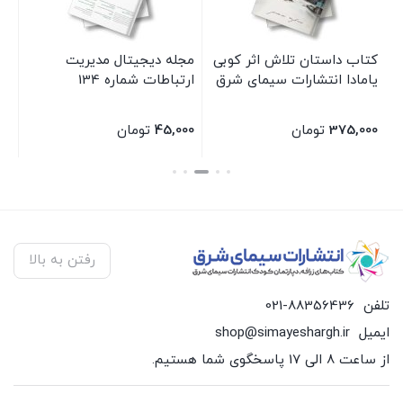
کتاب داستان تلاش اثر کوبی
مجله دیجیتال مدیریت
مج
یامادا انتشارات سیمای شرق
ارتباطات شماره 134
375,000
تومان
45,000
تومان
00
بستن
بستن
بس
رفتن به بالا
تلفن
021-88356436
ایمیل
shop@simayeshargh.ir
از ساعت 8 الی 17 پاسخگوی شما هستیم.