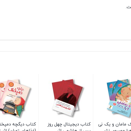
ت.
 مامان و یک نی
کتاب دیجیتال چهل روز
کتاب دیگچه دمپخ
هرا موسوی نشر
پس از هاشمی اثر
(غذاهای تهران) اثر ز