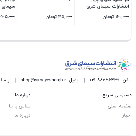
انتشارات سیمای شرق
سیمای 
120,000
تومان
35,000
تومان
235,000
بستن
بستن
بستن
تلفن
021-88356436
ایمیل
shop@simayeshargh.ir
از ساعت 8 الی 17 پاسخ
دسترسی سریع
درباره ما
صفحه اصلی
تماس با ما
اخبار
درباره ما