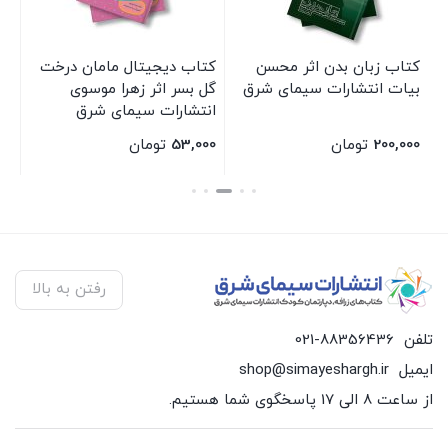
کتاب زبان بدن اثر محسن
کتاب دیجیتال مامان درخت
کت
بیات انتشارات سیمای شرق
گل بسر اثر زهرا موسوی
مل
انتشارات سیمای شرق
زه
سی
200,000
تومان
53,000
تومان
00
بستن
بستن
بس
رفتن به بالا
تلفن
021-88356436
ایمیل
shop@simayeshargh.ir
از ساعت 8 الی 17 پاسخگوی شما هستیم.