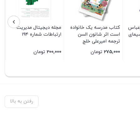
رعباس
کتاب مدرسه یک خانواده
مجله دیجیتال مدیریت
سیمای
است اثر شانون السن
ارتباطات شماره 194
ترجمه امیرعلی خلج
انتشارات سیمای شرق
275,000
تومان
200,000
تومان
بستن
بستن
رفتن به بالا