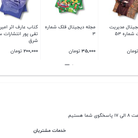
جیتال مدیریت
مجله دیجیتال قلک شماره
کتاب عارف اثر امی
شماره 53
3
تقی پور انتشارات 
شرق
ومان
35,000
تومان
200,000
تومان
بستن
بستن
گوی شما هستیم.
خدمات مشتریان