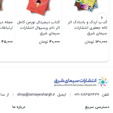
کتاب اردک و بادبادک اثر
کتاب دیجیتال نورمن کامل
مجله دی
لاله جعفری انتشارات
اثر تام پرسیوال انتشارات
ارتباطات 
سیمای شرق
سیمای شرق
130,000
تومان
40,000
تومان
45,000
ت
بستن
بستن
بستن
تلفن
021-88356436
ایمیل
shop@simayeshargh.ir
از ساعت 8 الی 17 پاسخ
دسترسی سریع
درباره ما