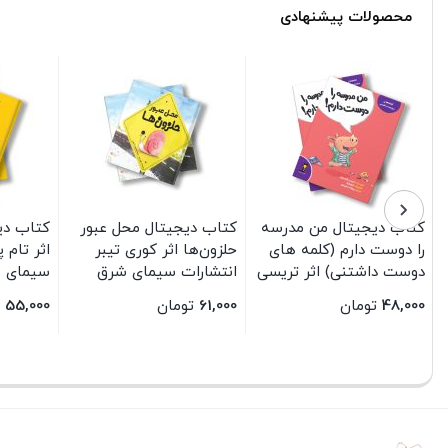
محصولات پیشنهادی
کتاب دیجیتال من مدرسه
کتاب دیجیتال محل عبور
کتاب دی
را دوست دارم (کلمه های
حلزون‌ها اثر کوری تیبر
اثر تام 
دوست داشتنی) اثر تریسی
انتشارات سیمای شرق
سیمای 
کوردروی ترجمه پروانه
48,000
تومان
61,000
تومان
55,000
سعیدی انتشارات سیمای
شرق
بستن
بستن
بستن