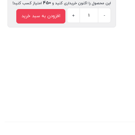
450
این محصول را اکنون خریداری کنید و
امتیاز کسب کنید!
+
-
افزودن به سبد خرید
کتاب
نام‌ها
از
کجا
می‌آیند
اثر
حسین
گنجی
انتشارات
سیمای
شرق
عدد