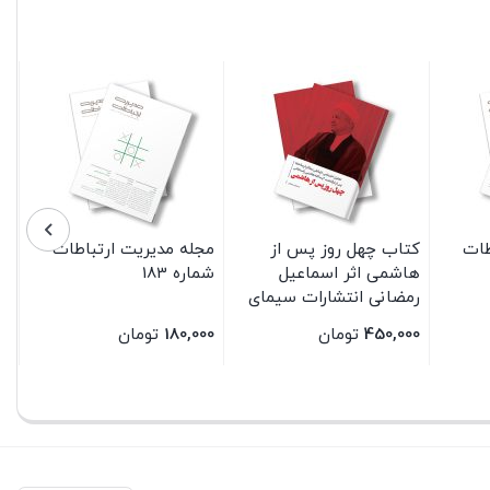
طات
کتاب چهل روز پس از
مجله مدیریت ارتباطات
هاشمی اثر اسماعیل
شماره 183
رمضانی انتشارات سیمای
شرق
450,000
تومان
180,000
تومان
بستن
بستن