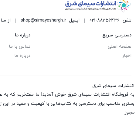
تلفن
021-88356436
ایمیل
shop@simayeshargh.ir
از ساعت 8 الی 17 پاسخ
دسترسی سریع
درباره ما
صفحه اصلی
تماس با ما
اخبار
درباره ما
انتشارات سیمای شرق
به فروشگاه انتشارات سیمای شرق خوش آمدید! ما مفتخریم که به عنو
بستری مناسب برای دسترسی به کتاب‌هایی با کیفیت و مفید در این ز
مجوز