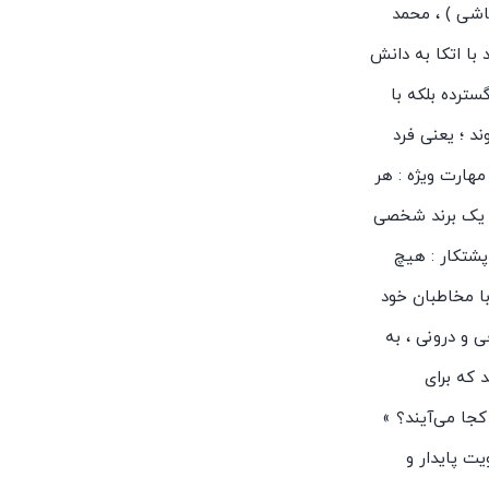
قاشی ) ، محمد
با اتکا به دانش
ترده بلکه با
د ؛ یعنی فرد
هارت ویژه : هر
ز یک برند شخصی
 پشتکار : هیچ
با مخاطبان خود
ی و درونی ، به
 که برای
کجا می‌آیند؟ »
ت پایدار و