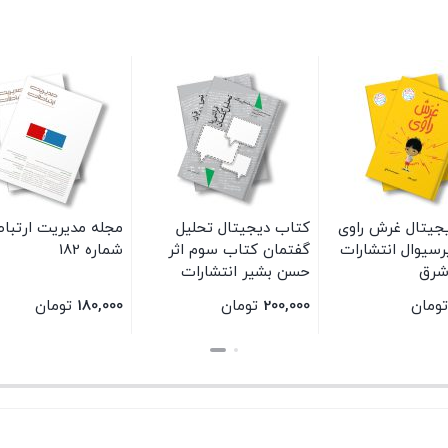
جیتال غرش راوی
کتاب دیجیتال تحلیل
مجله مدیریت ارتبا
پرسیوال انتشارات
گفتمان کتاب سوم اثر
شماره 182
شرق
حسن بشیر انتشارات
سیمای شرق
تومان
200,000
تومان
180,000
تومان
بستن
بستن