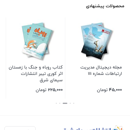
محصولات پیشنهادی
مجله دیجیتال مدیریت
کتاب روباه و جنگ با زمستان
مج
ارتباطات شماره 111
اثر کوری تیبر انتشارات
ار
سیمای شرق
45,000
تومان
225,000
تومان
00
بستن
بستن
بس