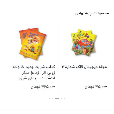
محصولات پیشنهادی
مجله دیجیتال قلک شماره 2
کتاب شرایط جدید خانواده
کت
زویی اثر آزمایرا میکر
به
انتشارات سیمای شرق
اس
شر
35,000
تومان
325,000
تومان
00
بستن
بستن
بس