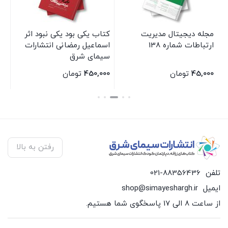
مجله دیجیتال مدیریت
کتاب یکی بود یکی نبود اثر
مج
ارتباطات شماره 138
اسماعیل رمضانی انتشارات
43
سیمای شرق
45,000
تومان
450,000
تومان
00
بستن
بستن
بس
رفتن به بالا
تلفن
021-88356436
ایمیل
shop@simayeshargh.ir
از ساعت 8 الی 17 پاسخگوی شما هستیم.