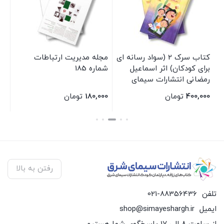
کتاب سرک 2 (سواد رسانه ای
مجله مدیریت ارتباطات
کت
ت
برای کودکان) اثر اسماعیل
شماره 185
حا
رمضانی انتشارات سیمای
کش
شرق
شر
400,000
تومان
180,000
تومان
00
بستن
بستن
بس
رفتن به بالا
تلفن
021-88356436
ایمیل
shop@simayeshargh.ir