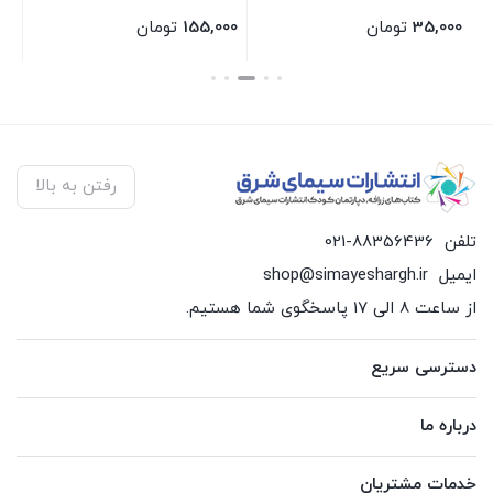
35,000
تومان
155,000
تومان
00
بستن
بستن
بس
رفتن به بالا
تلفن
021-88356436
ایمیل
shop@simayeshargh.ir
از ساعت 8 الی 17 پاسخگوی شما هستیم.
دسترسی سریع
درباره ما
خدمات مشتریان