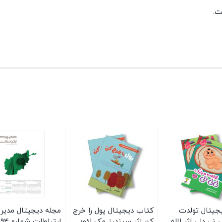
ت.
جیتال تولدت
کتاب دیجیتال پول را خرج
مجله دیجیتال مدیر
 نی دلی اثر لاله
کن اثر سیندرز مک لئود
ارتباطات شماره 194