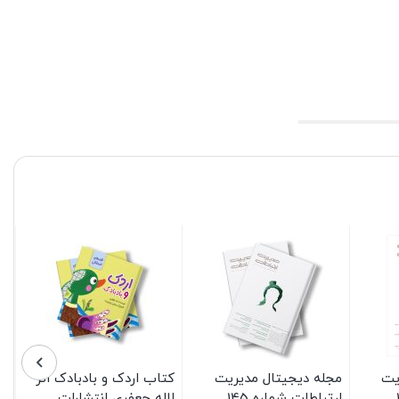
یت
مجله دیجیتال مدیریت
کتاب اردک و بادبادک اثر
ارتباطات شماره 145
لاله جعفری انتشارات