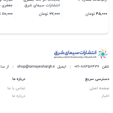
انتشارات سیمای شرق
جعفری ن
45,000
تومان
22,000
تومان
110,000
ت
بستن
بستن
بستن
تلفن
021-88356436
ایمیل
shop@simayeshargh.ir
از ساعت 8 الی 17 پاسخ
دسترسی سریع
درباره ما
صفحه اصلی
تماس با ما
اخبار
درباره ما