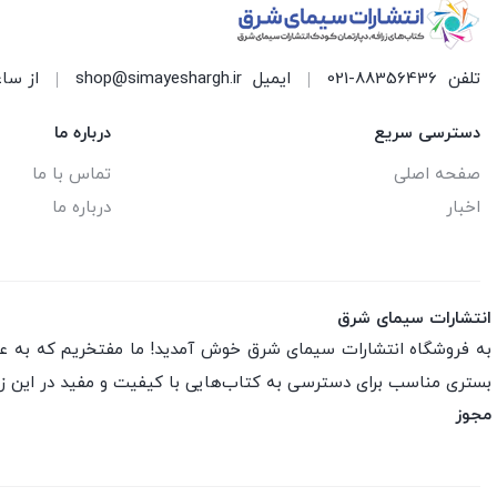
تلفن
021-88356436
ایمیل
shop@simayeshargh.ir
از ساعت 8 الی 17 پاسخ
دسترسی سریع
درباره ما
صفحه اصلی
تماس با ما
اخبار
درباره ما
انتشارات سیمای شرق
به فروشگاه انتشارات سیمای شرق خوش آمدید! ما مفتخریم که به عنو
بستری مناسب برای دسترسی به کتاب‌هایی با کیفیت و مفید در این ز
مجوز