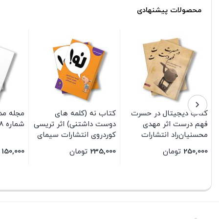
محصولات پیشنهادی
کتاب دیجیتال در حسرت
کتاب نه (کلمه های
مجله مد
فهم درست اثر مهدی
دوست داشتنی) اثر تریسی
شماره 178-179
محسنیان‌راد انتشارات
کوردروی انتشارات سیمای
سیمای شرق
شرق
250,000
تومان
235,000
تومان
150,000
بستن
بستن
بستن