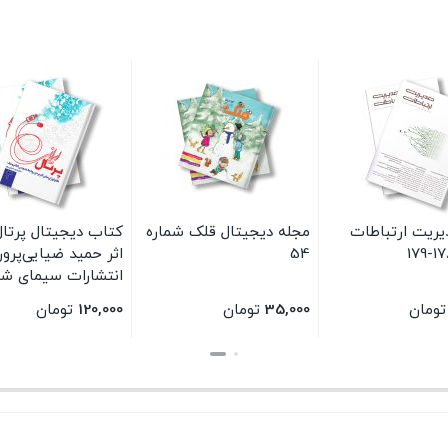
یریت ارتباطات
مجله دیجیتال قلک شماره
کتاب دیجیتال پرتال 
54
اثر حمید ضیایی‌پرور
انتشارات سیمای ش
تومان
35,000
تومان
120,000
تومان
بستن
بستن