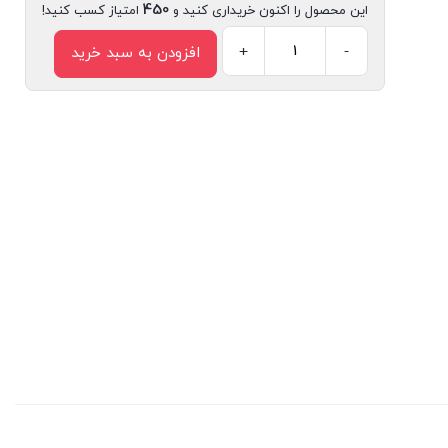
450
این محصول را اکنون خریداری کنید و
امتیاز کسب کنید!
+
-
افزودن به سبد خرید
کتاب
سرک
1
(سواد
رسانه
ای
برای
کودکان)
اثر
اسماعیل
رمضانی
انتشارات
سیمای