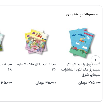
محصولات پیشنهادی
کتاب پول را ببخش اثر
مجله دیجیتال قلک شماره
مجله دی
سیندرز مک لئود انتشارات
46
68
سیمای شرق
275,000
تومان
35,000
تومان
35,000
بستن
بستن
بستن