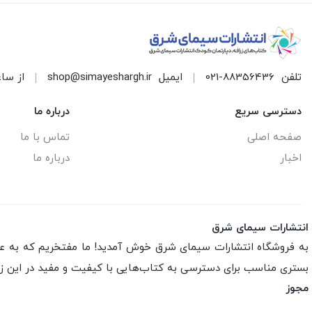
تلفن
021-88356436
ایمیل
shop@simayeshargh.ir
از ساعت 8 الی 17 پاسخ
دسترسی سریع
درباره ما
صفحه اصلی
تماس با ما
اخبار
درباره ما
انتشارات سیمای شرق
به فروشگاه انتشارات سیمای شرق خوش آمدید! ما مفتخریم که به عنو
بستری مناسب برای دسترسی به کتاب‌هایی با کیفیت و مفید در این ز
مجوز