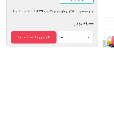
69
این محصول را اکنون خریداری کنید و
امتیاز کسب کنید!
69,000
تومان
افزودن به سبد خرید
+
-
کتاب
دیجیتال
اردک
خرگوش
اثر
ایمی
کروس
روزنتال
انتشارات
سیمای