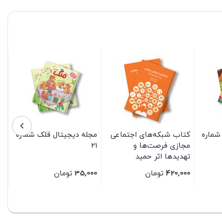
شماره
کتاب شبکه‌های اجتماعی
مجله دیجیتال قلک شماره
مجازی فرصت‌ها و
21
تهدیدها اثر حمید
ضیایی‌پرور انتشارات
420,000
تومان
35,000
تومان
سیمای شرق
بستن
بستن