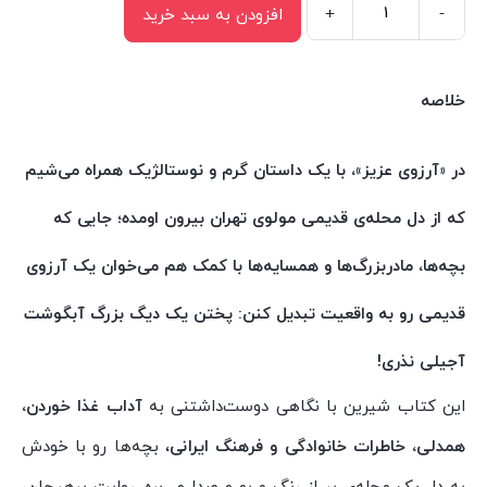
+
-
افزودن به سبد خرید
کتاب
آرزوی
عزیز
خلاصه
(غذاهای
تهران)
در «آرزوی عزیز»، با یک داستان گرم و نوستالژیک همراه می‌شیم
اثر
که از دل محله‌ی قدیمی مولوی تهران بیرون اومده؛ جایی که
الهام
تقی
بچه‌ها، مادربزرگ‌ها و همسایه‌ها با کمک هم می‌خوان یک آرزوی
پور
قدیمی رو به واقعیت تبدیل کنن: پختن یک دیگ بزرگ آبگوشت
انتشارات
سیمای
آجیلی نذری!
شرق
این کتاب شیرین با نگاهی دوست‌داشتنی به
آداب غذا خوردن،
عدد
همدلی، خاطرات خانوادگی و فرهنگ ایرانی
، بچه‌ها رو با خودش