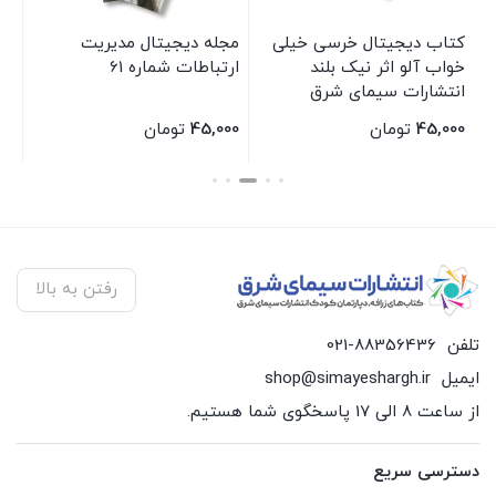
کتاب دیجیتال خرسی خیلی
مجله دیجیتال مدیریت
کت
خواب آلو اثر نیک بلند
ارتباطات شماره 61
نش
انتشارات سیمای شرق
ها
سی
45,000
تومان
45,000
تومان
00
بستن
بستن
بس
رفتن به بالا
تلفن
021-88356436
ایمیل
shop@simayeshargh.ir
از ساعت 8 الی 17 پاسخگوی شما هستیم.
دسترسی سریع